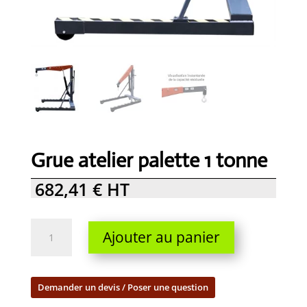
Grue atelier palette 1 tonne
682,41
€
HT
Grue
Ajouter au panier
atelier
palette
1
Demander un devis / Poser une question
tonne
quantity