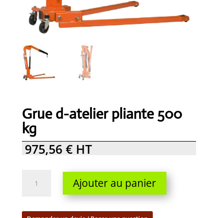
Grue d-atelier pliante 500
kg
975,56
€
HT
Grue
Ajouter au panier
d-
atelier
pliante