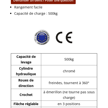
Demander un devis / Poser une question
500
kg
Rangement facile
quantity
Capacité de charge : 500kg
Capacité de
500kg
levage
Cylindre
chromé
hydraulique
Roues de
freinées, tournent à 360°
direction
à émerillon (ne tourne pas sous
Crochet
charge)
Flèche réglable
en 3 positions